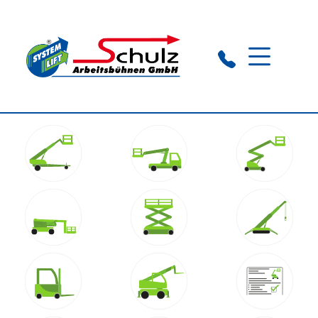
Rathenow:
+49 (0) 33 85 503 166
Stendal:
+49 (0) 39 31 58 93 37