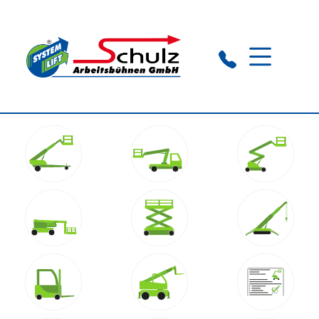
Rathenow:
+49 (0) 33 85 503 166
Stendal:
+49 (0) 39 31 58 93 37