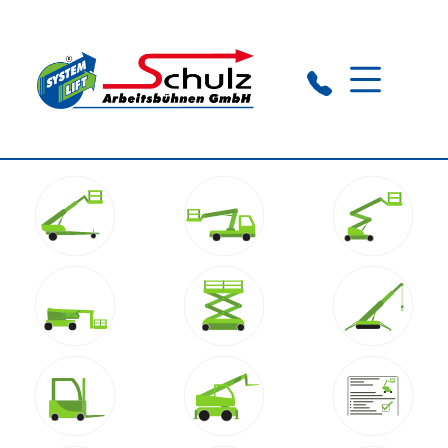
Rathenow:
+49 (0) 33 85 503 166
Stendal:
+49 (0) 39 31 58 93 37