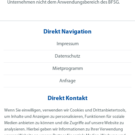
Unternehmen nicht dem Anwendungsbereich des BFSG.
Direkt Navigation
Impressum
Datenschutz
Mietprogramm
Anfrage
Direkt Kontakt
Schulz Arbeitsbühnen GmbH
Wenn Sie einwilligen, verwenden wir Cookies und Drittanbietertools,
Am Heidefeld 7
um Inhalte und Anzeigen zu personalisieren, Funktionen für soziale
14712 Rathenow
Medien anbieten zu können und die Zugriffe auf unsere Website zu
analysieren. Hierbei geben wir Informationen zu Ihrer Verwendung
Telefon:
+49 3385 503166